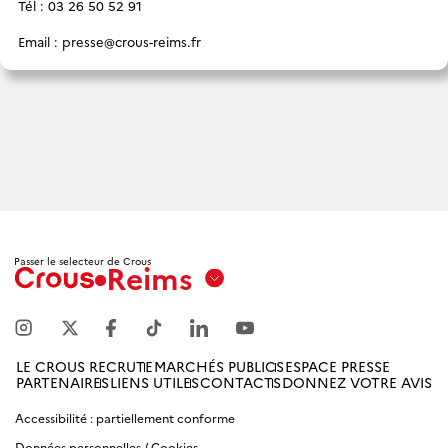
Tél : 03 26 50 52 91
Email :
presse@crous-reims.fr
Passer le selecteur de Crous
Reims
Aix
Marseille
Avignon
LE CROUS RECRUTE
MARCHÉS PUBLICS
ESPACE PRESSE
PARTENAIRES
LIENS UTILES
CONTACTS
DONNEZ VOTRE AVIS
Amiens
Picardie
Accessibilité : partiellement conforme
Données personnelles / Cookies