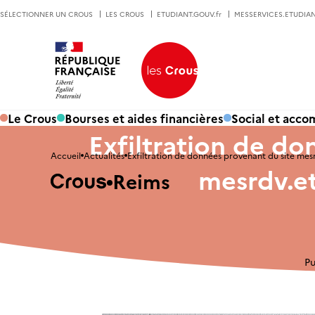
SÉLECTIONNER UN CROUS
LES CROUS
ETUDIANT.GOUV.fr
MESSERVICES.ETUDIAN
Le Crous
Bourses et aides financières
Social et acc
Exfiltration de do
Accueil
Actualités
Exfiltration de données provenant du site mesr
mesrdv.et
Reims
Pu