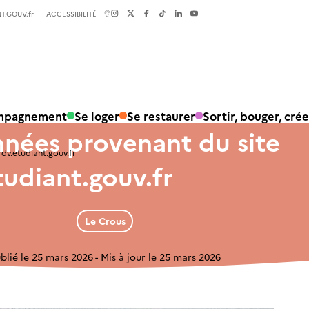
T.GOUV.fr
ACCESSIBILITÉ
ompagnement
Se loger
Se restaurer
Sortir, bouger, crée
nnées provenant du site
dv.etudiant.gouv.fr
udiant.gouv.fr
Le Crous
blié le 25 mars 2026
Mis à jour le 25 mars 2026