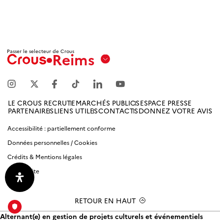
Passer le selecteur de Crous
Reims
Aix
Marseille
Avignon
LE CROUS RECRUTE
MARCHÉS PUBLICS
ESPACE PRESSE
PARTENAIRES
LIENS UTILES
CONTACTS
DONNEZ VOTRE AVIS
Amiens
Picardie
Accessibilité : partiellement conforme
Données personnelles / Cookies
Antilles
Crédits & Mentions légales
Guyane
Plan du site
Bordeaux-
Aquitaine
RETOUR EN HAUT
Alternant(e) en gestion de projets culturels et événementiels