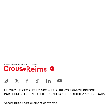
Passer le selecteur de Crous
Reims
Aix
Marseille
Avignon
LE CROUS RECRUTE
MARCHÉS PUBLICS
ESPACE PRESSE
PARTENAIRES
LIENS UTILES
CONTACTS
DONNEZ VOTRE AVIS
Amiens
Picardie
Accessibilité : partiellement conforme