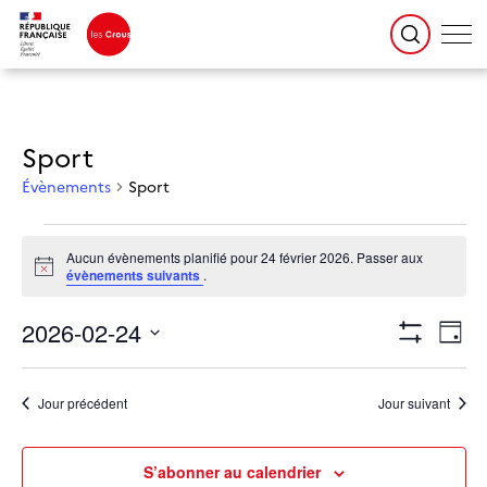
Sport
Évènements
Sport
Évènements for 24 février 2026
Aucun évènements planifié pour 24 février 2026. Passer aux
Notice
évènements suivants
.
Navigation
Naviga
2026-02-24
par
de
Jour
consultations
vues
Montrer
Évène
Sélectionnez
une
Les
date.
Filtres
Jour précédent
Jour suivant
S’abonner au calendrier