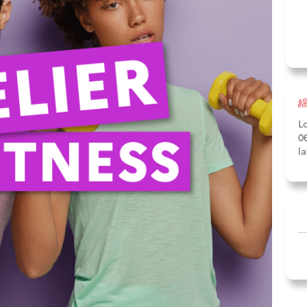
L
0
l