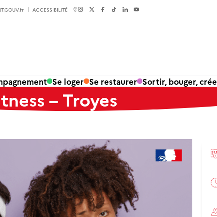
T.GOUV.fr
ACCESSIBILITÉ
ompagnement
Se loger
Se restaurer
Sortir, bouger, crée
itness – Troyes