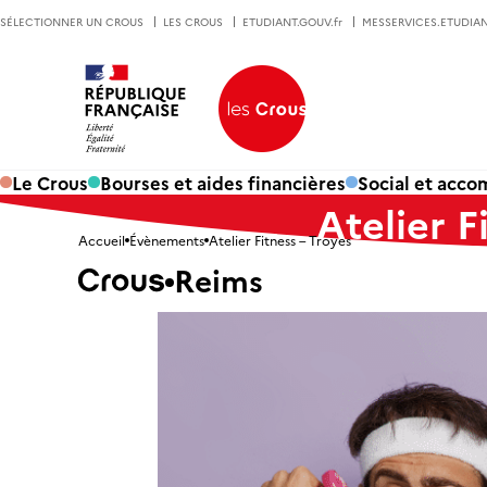
SÉLECTIONNER UN CROUS
LES CROUS
ETUDIANT.GOUV.fr
MESSERVICES.ETUDIAN
Le Crous
Bourses et aides financières
Social et acc
Atelier F
Accueil
Évènements
Atelier Fitness – Troyes
Reims